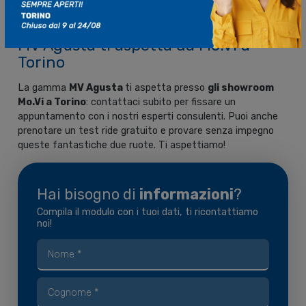
legame con le proprie radici.
MV Agusta ti aspetta da Mo.Vi a
Torino
La gamma
MV Agusta
ti aspetta presso
gli showroom
Mo.Vi a Torino
: contattaci subito per fissare un
appuntamento con i nostri esperti consulenti. Puoi anche
prenotare un test ride gratuito e provare senza impegno
queste fantastiche due ruote. Ti aspettiamo!
Hai bisogno di
informazioni
?
Compila il modulo con i tuoi dati, ti ricontattiamo
noi!