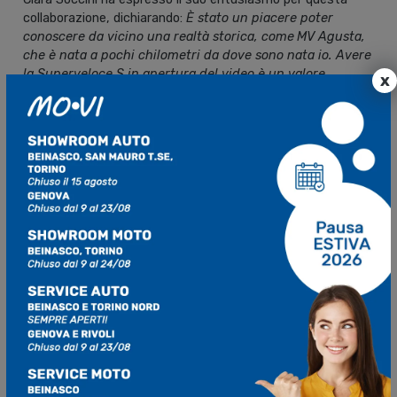
collaborazione, dichiarando:
È stato un piacere poter
conoscere da vicino una realtà storica, come
MV Agusta,
che è nata a pochi chilometri da dove sono nata io. Avere
la Superveloce S in apertura del video è un valore
x
aggiunto per chi lo guarda.
”
Anche Luca Martin, Board Member di MV Agusta Motor
S.p.A., ha sottolineato l’importanza di questa
collaborazione: “Siamo molto felici che Clara abbia scelto
uno dei nostri modelli per rappresentare Varese e il nostro
territorio. Varese è la casa di MV Agusta, il luogo in cui ogni
nostro prodotto nasce e viene realizzato con passione e
precisione. La Superveloce S Ottantesimo Anniversario è la
sintesi perfetta di eleganza, innovazione e adrenalina,
valori che si rispecchiano nel brano ‘Febbre’ di Clara. Siamo
certi che il suo talento le permetterà di raggiungere un
successo straordinario.”
Grazie a questa collaborazione, la cantante ha saputo unire
la sua storia personale a un’icona del territorio, regalando al
pubblico un video che racconta emozioni, passioni e il