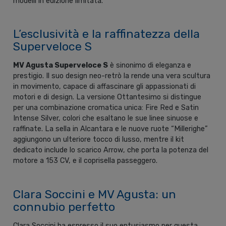
modelli in edizione limitata.
L’esclusività e la raffinatezza della
Superveloce S
MV Agusta Superveloce S
è sinonimo di eleganza e
prestigio. Il suo design neo-retrò la rende una vera scultura
in movimento, capace di affascinare gli appassionati di
motori e di design. La versione Ottantesimo si distingue
per una combinazione cromatica unica: Fire Red e Satin
Intense Silver, colori che esaltano le sue linee sinuose e
raffinate. La sella in Alcantara e le nuove ruote “Millerighe”
aggiungono un ulteriore tocco di lusso, mentre il kit
dedicato include lo scarico Arrow, che porta la potenza del
motore a 153 CV, e il coprisella passeggero.
Clara Soccini e MV Agusta: un
connubio perfetto
Clara Soccini ha espresso il suo entusiasmo per questa